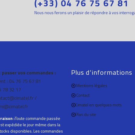
ts
(+33) 04 76 75 67 81
?
Nous nous ferons un plaisir de répondre à vos interrog
Plus d’informations
passer vos commandes :
ient : 04 76 75 67 81
Mentions légales
76 78 32 17
Contact
ntact@cimatel.fr /
Cimatel en quelques mots
mi@cimatel.fr
Plan du site
vraison :
Toute commande passée
st expédiée le jour même dans la
 stocks disponibles. Les commandes