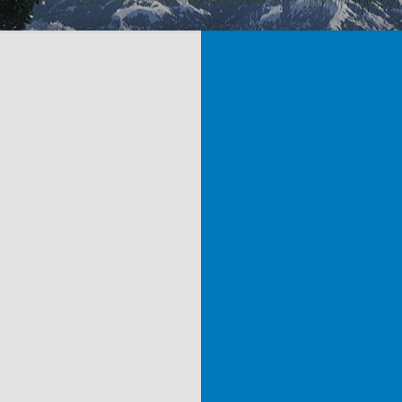
nctionnalité
Des orthèses 
stabilisation effi
sans cesse
Cette gamme regroupée sous 
xpérience afin de proposer des
orthèses d’immobilisation e
fonction principale demeure da
varie selon la pathologie à trait
es produits orthopédiques de
essus de guérison. En contact
Des orthèses acti
ppement spécialisées dans la
ncevons des produits selon les
toute liberté
français.
Cette gamme regroupée sous l
ie des produits thérapeutiques
soins des traumatismes et 
nnés associés au savoir-faire
postopératoire à l’accomp
urent une finition particulière
compression utilisant la te
ication de nos orthèses. .