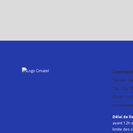
Besoin de renseignemen
concernant nos produits 
Comment 
Service cl
fax : 04 
Email : co
m.mokara
Délai de li
avant 12h e
limite des