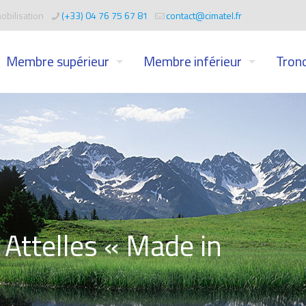
obilisation
(+33) 04 76 75 67 81
contact@cimatel.fr
Membre supérieur
Membre inférieur
Tronc
Attelles « Made in