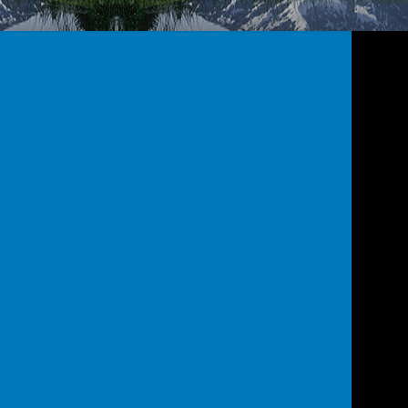
d’immobilisation pour une
cace
la dénomination avec suffixe « CIM » représente les
t répond aux différentes pathologies rencontrées. La
ns une stabilisation articulaire, un maintien antalgique et
er.
ves pour retrouver la mobilité en
a dénomination avec suffixe « TRAME » est destinée aux
pathologies articulaires allant de l’immobilisation
agnement en rééducation. Ce sont des produits de
chnologie 3D permettant une optimisation du rapport