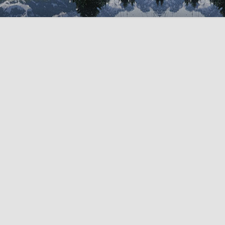
La technicité et la fo
des orthèses évoluent 
L’équipe CIMATEL s’appuie sur son savoir-faire et son e
gammes de produits pour le bien-être de chaque patient.
À l’écoute des acteurs de la santé, nous concevons d
qualité qui contribuent d’une manière optimale au proc
permanent avec les équipes de recherche et de dévelo
fabrication du matériel orthopédique en France, nous co
directives européennes et les dispositifs réglementaires 
CIMATEL s’efforce de mettre sur le marché de l’orthopéd
et innovants. Des matériaux méticuleusement sélectio
français dans la confection de matériel orthopédique proc
et certifient l’exigence apportée à chaque étape de la fabr