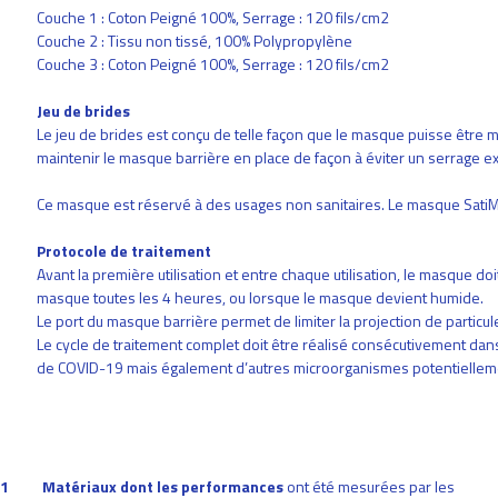
Couche 1 : Coton Peigné 100%, Serrage : 120 fils/cm2
Couche 2 : Tissu non tissé, 100% Polypropylène
Couche 3 : Coton Peigné 100%, Serrage : 120 fils/cm2
Jeu de brides
Le jeu de brides est conçu de telle façon que le masque puisse être mi
maintenir le masque barrière en place de façon à éviter un serrage ex
Ce masque est réservé à des usages non sanitaires. Le masque SatiMax
Protocole de traitement
Avant la première utilisation et entre chaque utilisation, le masque d
masque toutes les 4 heures, ou lorsque le masque devient humide.
Le port du masque barrière permet de limiter la projection de particul
Le cycle de traitement complet doit être réalisé consécutivement dans s
de COVID-19 mais également d’autres microorganismes potentielle
 1
Matériaux dont les performances
ont été mesurées par les