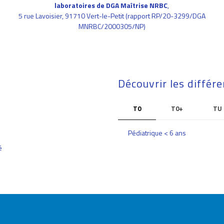
laboratoires de DGA Maîtrise NRBC
,
5 rue Lavoisier, 91710 Vert-le-Petit (rapport RP/20-3299/DGA
MNRBC/2000305/NP)
Découvrir les différe
T0
T0+
TU
Pédiatrique < 6 ans
é