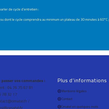
arler de cycle d’entretien :
ssu dont le cycle comprendra au minimum un plateau de 30 minutes à 60°C ;
Plus d’informations
passer vos commandes :
ient : 04 76 75 67 81
Mentions légales
76 78 32 17
Contact
ntact@cimatel.fr /
Cimatel en quelques mots
mi@cimatel.fr