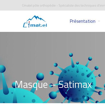
Cimatel pôle orthopédie - Spécialiste des techniques d'imm
Présentation
Masque – Satimax