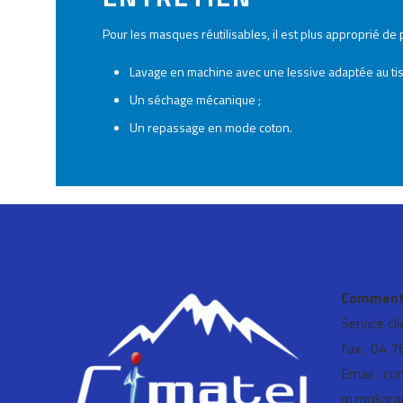
Pour les masques réutilisables, il est plus approprié de p
Lavage en machine avec une lessive adaptée au ti
Un séchage mécanique ;
Un repassage en mode coton.
Comment 
Service cl
fax : 04 
Email : co
m.mokara