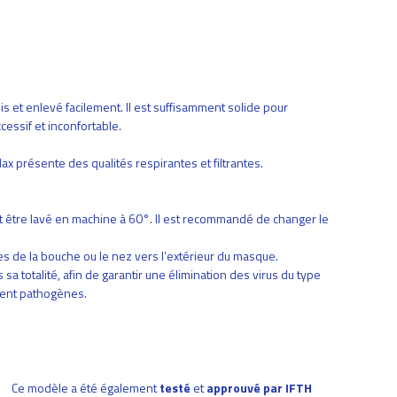
s et enlevé facilement. Il est suffisamment solide pour
cessif et inconfortable.
 présente des qualités respirantes et filtrantes.
oit être lavé en machine à 60°. Il est recommandé de changer le
es de la bouche ou le nez vers l’extérieur du masque.
a totalité, afin de garantir une élimination des virus du type
ment pathogènes.
Ce modèle a été également
testé
et
approuvé par IFTH