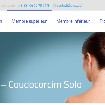
obilisation
(+33) 04 76 75 67 81
contact@cimatel.fr
n
Membre supérieur
Membre inférieur
Tr
 – Coudocorcim Solo