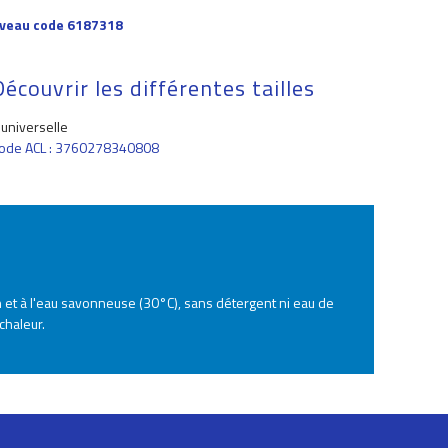
uveau code 6187318
Découvrir les différentes tailles
 universelle
ode ACL : 3760278340808
n et à l'eau savonneuse (30°C), sans détergent ni eau de
chaleur.