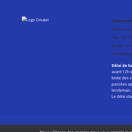
Comment 
Service cl
fax : 04 
Email : co
m.mokara
Délai de li
avant 12h e
limite des
passées ap
lendemain.
Le délai st