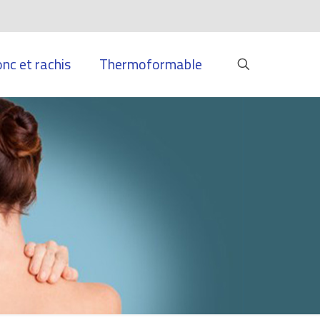
onc et rachis
Thermoformable