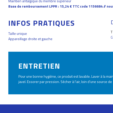
Maintien antalgique du membre supérieur
Base de remboursement LPPR : 15,24 € TTC code 1156684 // no
INFOS PRATIQUES
T
Taille unique
C
Appareillage droite et gauche
ENTRETIEN
Pour une bonne hygiène, ce produit est lavable. Laver à la mai
javel. Essorer par pression. Sécher à l'air, loin d'une source de 