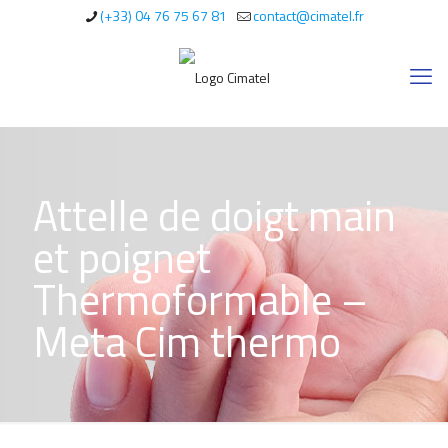
(+33) 04 76 75 67 81
contact@cimatel.fr
Attelle de doigt main
et poignet
Thermoformable –
Meta Cim thermo