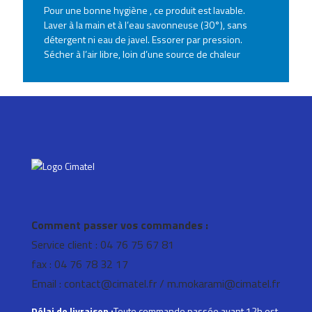
Pour une bonne hygiène , ce produit est lavable.
Laver à la main et à l’eau savonneuse (30°), sans
détergent ni eau de javel. Essorer par pression.
Sécher à l’air libre, loin d’une source de chaleur
Comment passer vos commandes :
Service client : 04 76 75 67 81
fax : 04 76 78 32 17
Email : contact@cimatel.fr / m.mokarami@cimatel.fr
Délai de livraison :
Toute commande passée avant 12h est