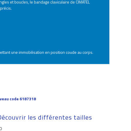
gles et boucles, le bandage claviculaire de CIMATEL
précis.
ttant une immobilisation en position coude au corps.
uveau code 6187318
Découvrir les différentes tailles
0