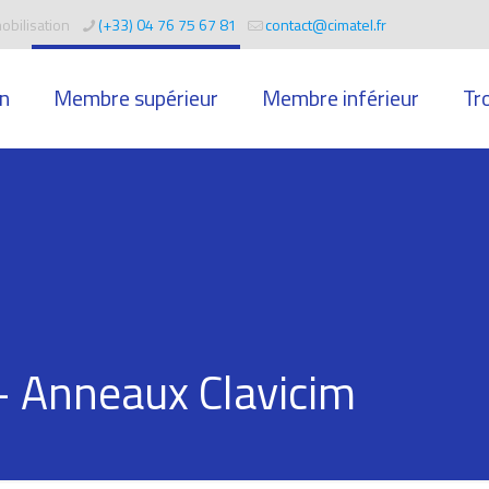
obilisation
(+33) 04 76 75 67 81
contact@cimatel.fr
n
Membre supérieur
Membre inférieur
Tr
 – Anneaux Clavicim