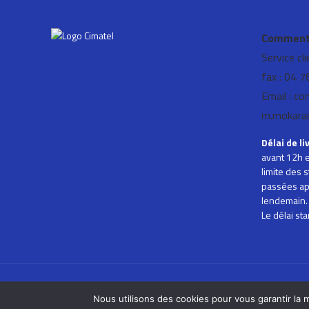
Comment 
Service cl
fax : 04 
Email : co
m.mokara
Délai de li
avant 12h e
limite des
passées ap
lendemain.
Le délai st
Nous utilisons des cookies pour vous garantir la m