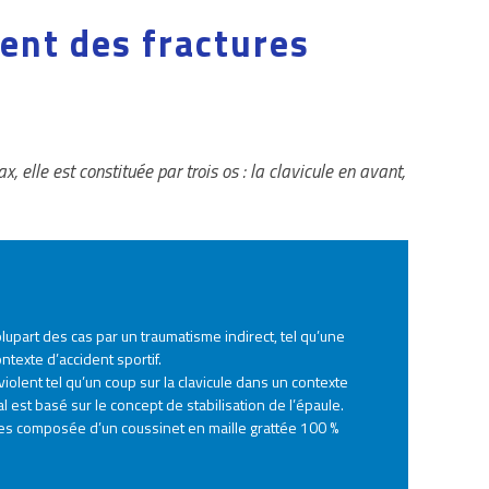
ment des fractures
, elle est constituée par trois os : la clavicule en avant,
plupart des cas par un traumatisme indirect, tel qu’une
texte d’accident sportif.
violent tel qu’un coup sur la clavicule dans un contexte
est basé sur le concept de stabilisation de l’épaule.
es composée d’un coussinet en maille grattée 100 %