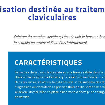
isation destinée au traite
claviculaires
Ceinture du membre supérieur, l’épaule unit le bras au thorax
la scapula en arrière et l’humérus latéralement.
CARACTÉRISTIQUES
La fracture de la clavicule consiste en une lésion induite dans la 
chute sur le moignon de l’épaule qui survient souvent dans un con
Dans les autres situations, le patient subit un traumatisme direct 
d’agression ou d’accident.
Le principe thérapeutique fondamental 
Au niveau dorsal, mise en place d’une zone d’ancrage des sangl
polyamide.