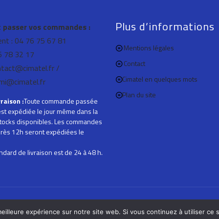
Plus d’informations
passer vos commandes :
ient : 04 76 75 67 81
Mentions légales
76 78 32 17
Contact
ntact@cimatel.fr /
Cimatel en quelques mots
mi@cimatel.fr
Plan du site
vraison :
Toute commande passée
st expédiée le jour même dans la
 stocks disponibles. Les commandes
rès 12h seront expédiées le
andard de livraison est de 24 à 48 h.
© 2021 Cimatel, tous droits réservés.
eilleure expérience sur notre site web. Si vous continuez à utiliser ce