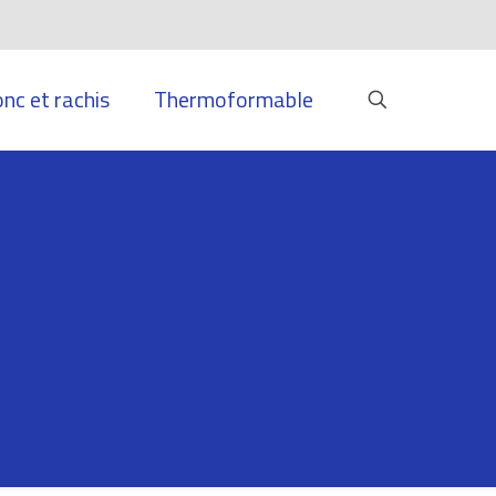
onc et rachis
Thermoformable