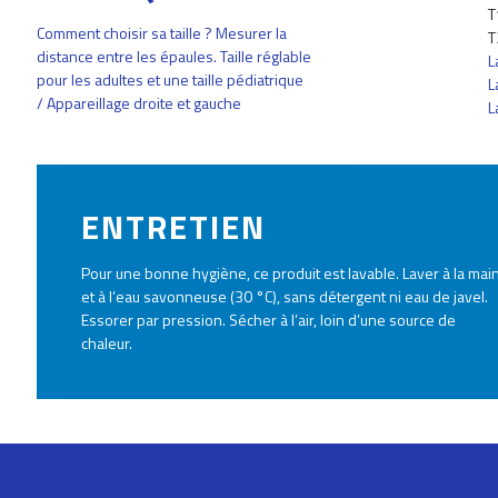
T
Comment choisir sa taille ? Mesurer la
T
distance entre les épaules. Taille réglable
L
pour les adultes et une taille pédiatrique
L
/ Appareillage droite et gauche
L
ENTRETIEN
Pour une bonne hygiène, ce produit est lavable. Laver à la mai
et à l’eau savonneuse (30 °C), sans détergent ni eau de javel.
Essorer par pression. Sécher à l’air, loin d’une source de
chaleur.