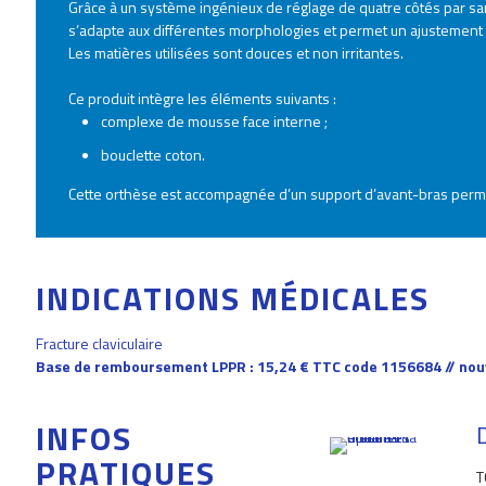
Grâce à un système ingénieux de réglage de quatre côtés par san
s’adapte aux différentes morphologies et permet un ajustement 
Les matières utilisées sont douces et non irritantes.
Ce produit intègre les éléments suivants :
complexe de mousse face interne ;
bouclette coton.
Cette orthèse est accompagnée d’un support d’avant-bras perme
INDICATIONS MÉDICALES
Fracture claviculaire
Base de remboursement LPPR : 15,24 € TTC code 1156684 // no
INFOS
PRATIQUES
T