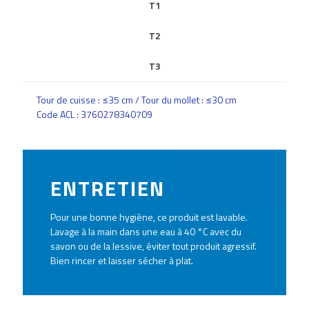
T1
T2
T3
Tour de cuisse : ≤35 cm / Tour du mollet : ≤30 cm
Code ACL : 3760278340709
ENTRETIEN
Pour une bonne hygiène, ce produit est lavable.
Lavage à la main dans une eau à 40 °C avec du
savon ou de la lessive, éviter tout produit agressif.
Bien rincer et laisser sécher à plat.