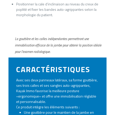
Positionner la cale d’inclinaison au niveau du creux de
poplité et fixer les bandes auto-agrippantes selon la
morphologie du patient.
La gouttière et les calles indépendantes permettront une
immobilisation efficace de la jambe pour obtenir la position idéale
pour l’examen radiologique.
CARACTÉRISTIQUES
Avec ses deux panneaux latéraux, sa forme gouttière,
ses trois calles et ses sangles auto-agrippantes,
Kayak Immo favorise la meilleure posture
«ergonomique» et offre une immobilisation réglable
et personnalisable.
Ce produit intègre les éléments suivants :
Une gouttière pour le maintien de la jambe en